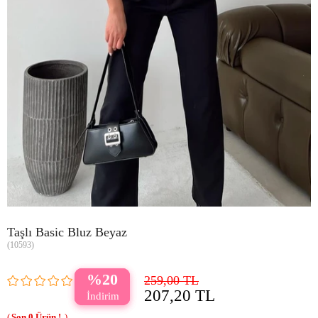
Taşlı Basic Bluz Beyaz
(10593)
20
259,00 TL
207,20 TL
0