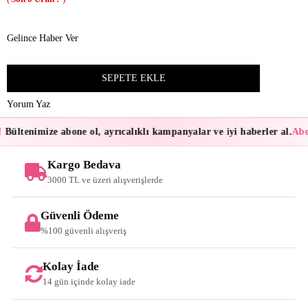
Gelince Haber Ver
Yorum Yaz
Bültenimize abone ol, ayrıcalıklı kampanyalar ve iyi haberler al.
Abon
Kargo Bedava
3000 TL ve üzeri alışverişlerde
Güvenli Ödeme
%100 güvenli alışveriş
Kolay İade
14 gün içinde kolay iade