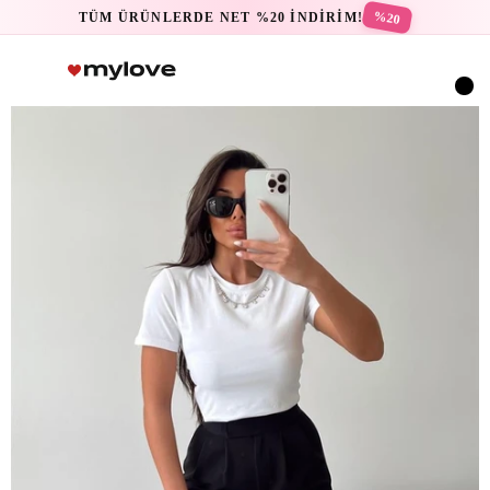
%20
TÜM ÜRÜNLERDE NET %20 İNDİRİM!