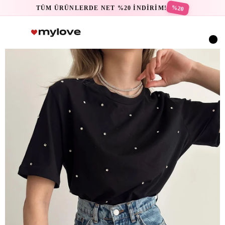
%20
TÜM ÜRÜNLERDE NET %20 İNDİRİM!