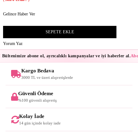
Gelince Haber Ver
Yorum Yaz
Bültenimize abone ol, ayrıcalıklı kampanyalar ve iyi haberler al.
Abon
Kargo Bedava
3000 TL ve üzeri alışverişlerde
Güvenli Ödeme
%100 güvenli alışveriş
Kolay İade
14 gün içinde kolay iade