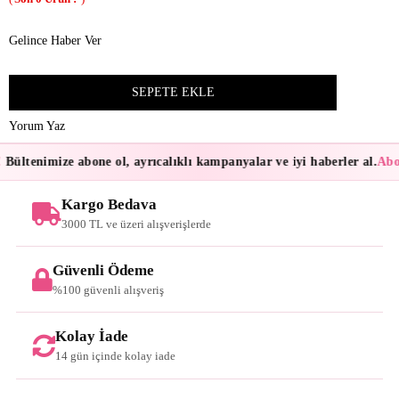
Gelince Haber Ver
Yorum Yaz
Bültenimize abone ol, ayrıcalıklı kampanyalar ve iyi haberler al.
Abon
Kargo Bedava
3000 TL ve üzeri alışverişlerde
Güvenli Ödeme
%100 güvenli alışveriş
Kolay İade
14 gün içinde kolay iade