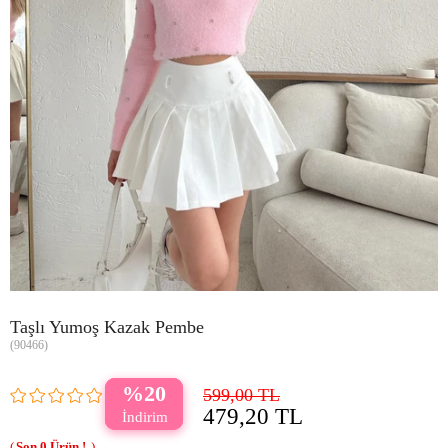
Taşlı Yumoş Kazak Pembe
(90466)
20
599,00 TL
479,20 TL
0