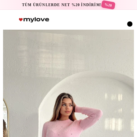
%20
TÜM ÜRÜNLERDE NET %20 İNDİRİM!