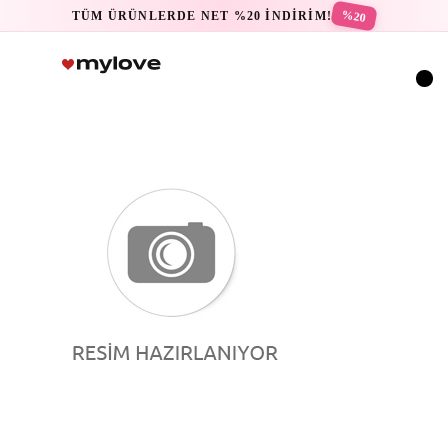
%20
TÜM ÜRÜNLERDE NET %20 İNDİRİM!