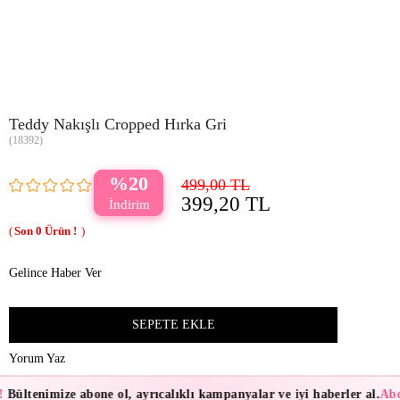
Teddy Nakışlı Cropped Hırka Gri
(18392)
20
499,00 TL
399,20 TL
0
Gelince Haber Ver
Yorum Yaz
!
Bültenimize abone ol, ayrıcalıklı kampanyalar ve iyi haberler al.
Abo