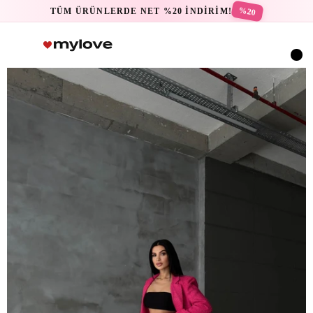
%20
TÜM ÜRÜNLERDE NET %20 İNDİRİM!