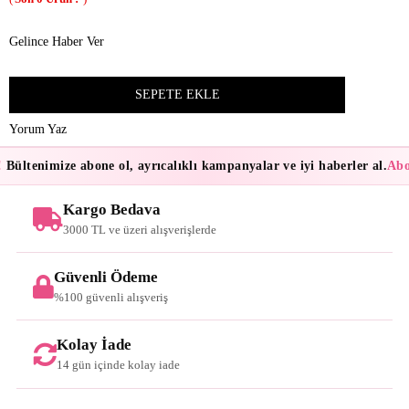
Gelince Haber Ver
Yorum Yaz
Bültenimize abone ol, ayrıcalıklı kampanyalar ve iyi haberler al.
Abon
Kargo Bedava
3000 TL ve üzeri alışverişlerde
Güvenli Ödeme
%100 güvenli alışveriş
Kolay İade
14 gün içinde kolay iade