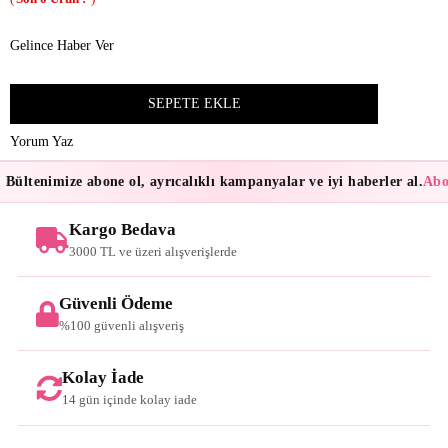
Gelince Haber Ver
Yorum Yaz
Bültenimize abone ol, ayrıcalıklı kampanyalar ve iyi haberler al.
Abon
Kargo Bedava
3000 TL ve üzeri alışverişlerde
Güvenli Ödeme
%100 güvenli alışveriş
Kolay İade
14 gün içinde kolay iade