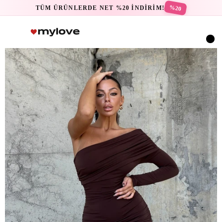
%20
TÜM ÜRÜNLERDE NET %20 İNDİRİM!