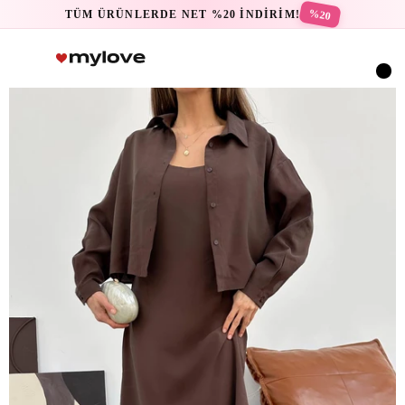
%20
TÜM ÜRÜNLERDE NET %20 İNDİRİM!