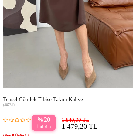
Tensel Gömlek Elbise Takım Kahve
(80734)
20
1.849,00 TL
1.479,20 TL
0