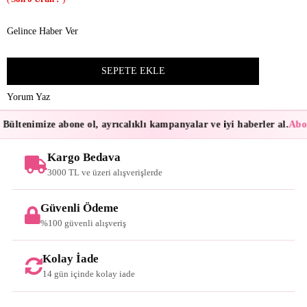
Gelince Haber Ver
Yorum Yaz
Bültenimize abone ol, ayrıcalıklı kampanyalar ve iyi haberler al.
Abon
Kargo Bedava
3000 TL ve üzeri alışverişlerde
Güvenli Ödeme
%100 güvenli alışveriş
Kolay İade
14 gün içinde kolay iade