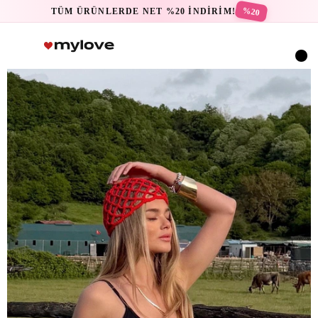
%20
TÜM ÜRÜNLERDE NET %20 İNDİRİM!