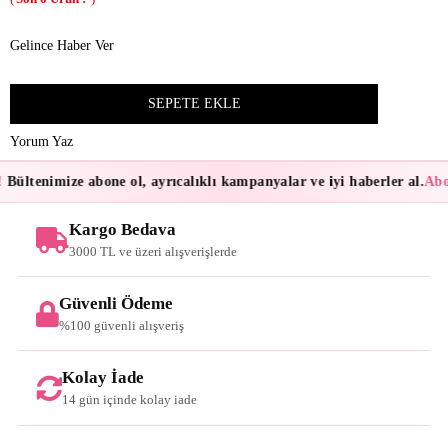
Gelince Haber Ver
Yorum Yaz
Bültenimize abone ol, ayrıcalıklı kampanyalar ve iyi haberler al.
Abon
Kargo Bedava
3000 TL ve üzeri alışverişlerde
Güvenli Ödeme
%100 güvenli alışveriş
Kolay İade
14 gün içinde kolay iade