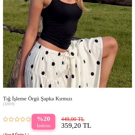
Tığ İşleme Örgü Şapka Kırmızı
(32019)
20
449,00 TL
359,20 TL
0