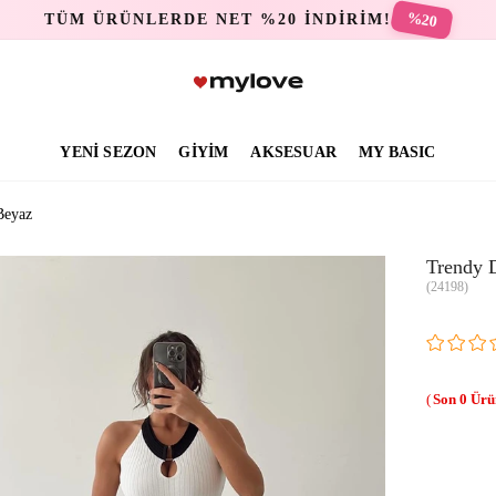
%20
TÜM ÜRÜNLERDE NET %20 İNDİRİM!
YENİ SEZON
GİYİM
AKSESUAR
MY BASIC
Beyaz
Trendy 
(24198)
0