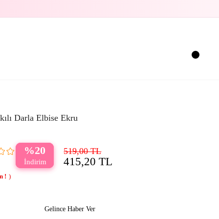
kılı Darla Elbise Ekru
20
519,00 TL
415,20 TL
Gelince Haber Ver