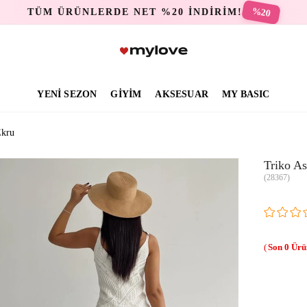
%20
TÜM ÜRÜNLERDE NET %20 İNDİRİM!
YENİ SEZON
GİYİM
AKSESUAR
MY BASIC
Ekru
Triko As
(28367)
0