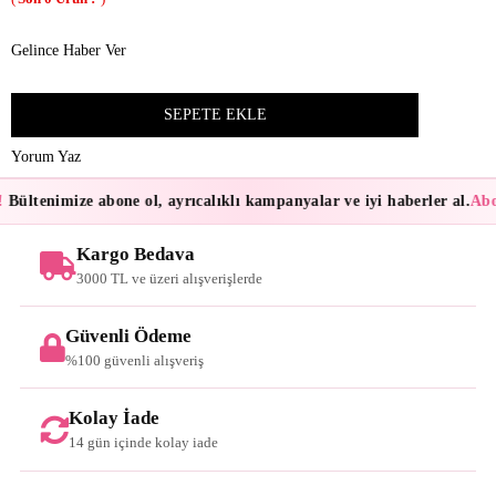
Gelince Haber Ver
Yorum Yaz
Bültenimize abone ol, ayrıcalıklı kampanyalar ve iyi haberler al.
Abon
Kargo Bedava
3000 TL ve üzeri alışverişlerde
Güvenli Ödeme
%100 güvenli alışveriş
Kolay İade
14 gün içinde kolay iade