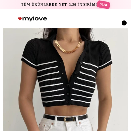
%20
TÜM ÜRÜNLERDE NET %20 İNDİRİM!