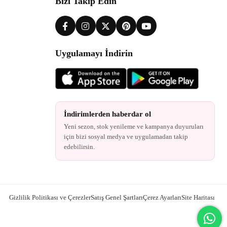
Bizi Takip Edin
Uygulamayı İndirin
İndirimlerden haberdar ol
Yeni sezon, stok yenileme ve kampanya duyuruları
için bizi sosyal medya ve uygulamadan takip
edebilirsin.
Gizlilik Politikası ve Çerezler
Satış Genel Şartları
Çerez Ayarları
Site Haritası