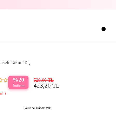
biseli Takım Taş
20
529,00 TL
423,20 TL
Gelince Haber Ver