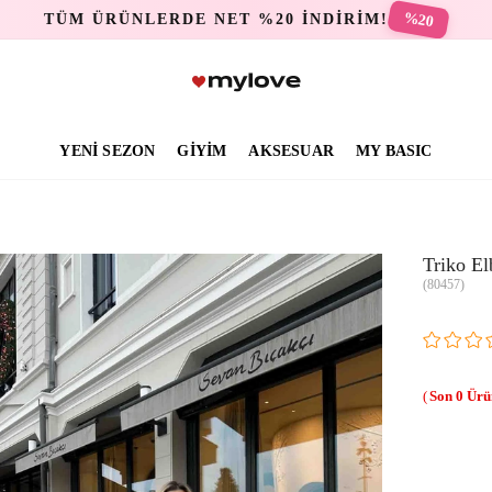
%20
TÜM ÜRÜNLERDE NET %20 İNDİRİM!
YENİ SEZON
GİYİM
AKSESUAR
MY BASIC
Triko El
(80457)
0