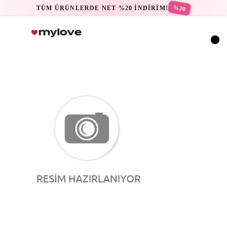
%20
TÜM ÜRÜNLERDE NET %20 İNDİRİM!