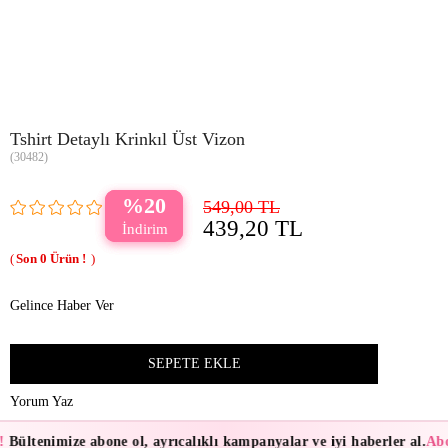
Tshirt Detaylı Krinkıl Üst Vizon
(30482)
20
549,00 TL
439,20 TL
0
Gelince Haber Ver
Yorum Yaz
!
Bültenimize abone ol, ayrıcalıklı kampanyalar ve iyi haberler al.
Abo