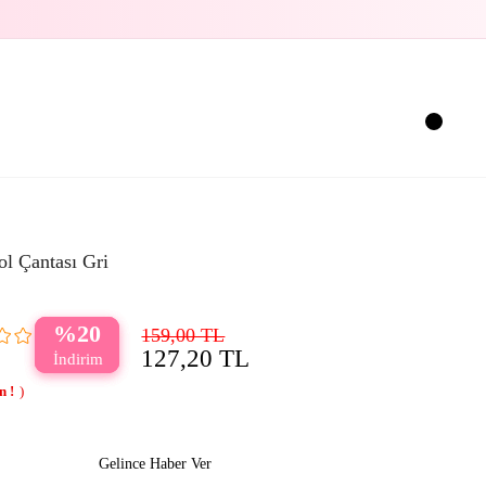
l Çantası Gri
20
159,00 TL
127,20 TL
Gelince Haber Ver