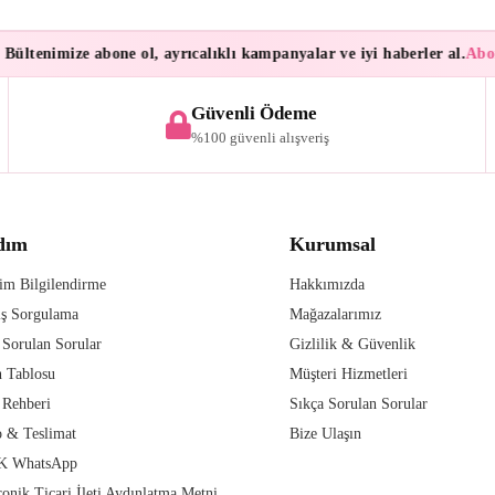
ültenimize abone ol, ayrıcalıklı kampanyalar ve iyi haberler al.
Abonel
Güvenli Ödeme
%100 güvenli alışveriş
dım
Kurumsal
im Bilgilendirme
Hakkımızda
iş Sorgulama
Mağazalarımız
 Sorulan Sorular
Gizlilik & Güvenlik
 Tablosu
Müşteri Hizmetleri
 Rehberi
Sıkça Sorulan Sorular
 & Teslimat
Bize Ulaşın
 WhatsApp
ronik Ticari İleti Aydınlatma Metni