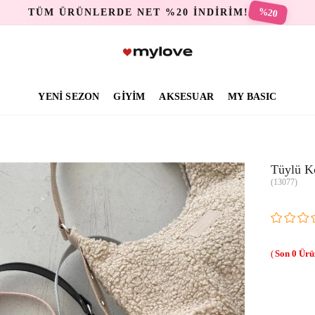
%20
TÜM ÜRÜNLERDE NET %20 İNDİRİM!
YENİ SEZON
GİYİM
AKSESUAR
MY BASIC
Tüylü Ko
(13077)
0