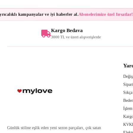
calıklı kampanyalar ve iyi haberler al.
Abonelerimize özel fırsatlar!
B
Kargo Bedava
3000 TL ve üzeri alışverişlerde
Yar
Değiş
Sipar
Sıkça
Beden
İşlem
Kargo
KVKK
Günlük stiline eşlik eden yeni sezon parçaları, çok satan
Elekt