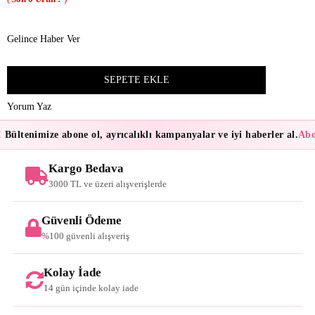
Gelince Haber Ver
Yorum Yaz
Bültenimize abone ol, ayrıcalıklı kampanyalar ve iyi haberler al.
Abon
Kargo Bedava
3000 TL ve üzeri alışverişlerde
Güvenli Ödeme
%100 güvenli alışveriş
Kolay İade
14 gün içinde kolay iade