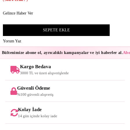
Gelince Haber Ver
Yorum Yaz
Bültenimize abone ol, ayrıcalıklı kampanyalar ve iyi haberler al.
Abon
Kargo Bedava
3000 TL ve üzeri alışverişlerde
Güvenli Ödeme
%100 güvenli alışveriş
Kolay İade
14 gün içinde kolay iade