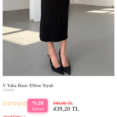
V Yaka Basic Elbise Siyah
(281039)
20
549,00 TL
439,20 TL
0