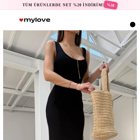
%20
TÜM ÜRÜNLERDE NET %20 İNDİRİM!