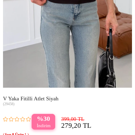
V Yaka Fitilli Atlet Siyah
(29458)
30
399,00 TL
279,20 TL
8