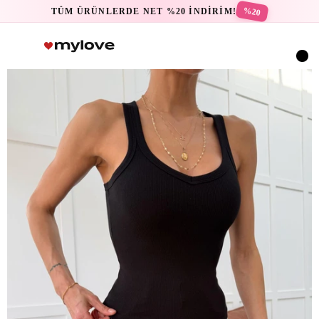
%20
TÜM ÜRÜNLERDE NET %20 İNDİRİM!