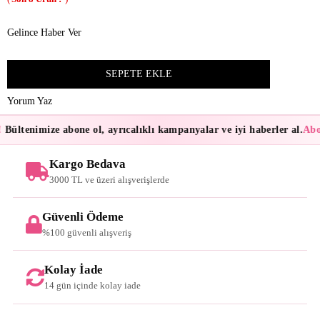
Gelince Haber Ver
Yorum Yaz
Bültenimize abone ol, ayrıcalıklı kampanyalar ve iyi haberler al.
Abon
Kargo Bedava
3000 TL ve üzeri alışverişlerde
Güvenli Ödeme
%100 güvenli alışveriş
Kolay İade
14 gün içinde kolay iade