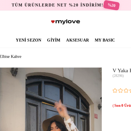
%20
TÜM ÜRÜNLERDE NET %20 İNDİRİM!
YENİ SEZON
GİYİM
AKSESUAR
MY BASIC
Elbise Kahve
V Yaka 
(28296)
0