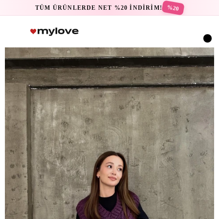
%20
TÜM ÜRÜNLERDE NET %20 İNDİRİM!