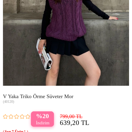
V Yaka Triko Örme Süveter Mor
(40120)
20
799,00 TL
639,20 TL
7