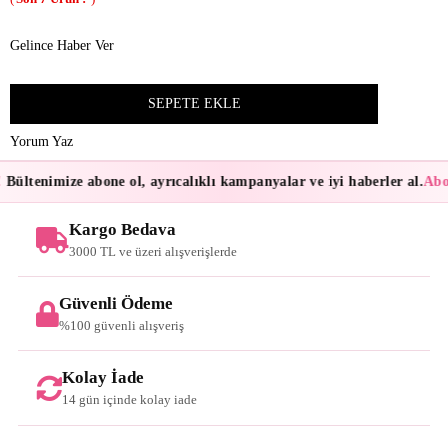
Gelince Haber Ver
Yorum Yaz
Bültenimize abone ol, ayrıcalıklı kampanyalar ve iyi haberler al.
Abon
Kargo Bedava
3000 TL ve üzeri alışverişlerde
Güvenli Ödeme
%100 güvenli alışveriş
Kolay İade
14 gün içinde kolay iade