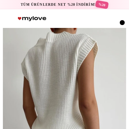
%20
TÜM ÜRÜNLERDE NET %20 İNDİRİM!