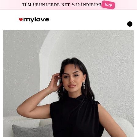
%20
TÜM ÜRÜNLERDE NET %20 İNDİRİM!