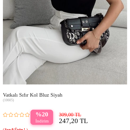
Vatkalı Sıfır Kol Bluz Siyah
(10605)
20
309,00 TL
247,20 TL
0