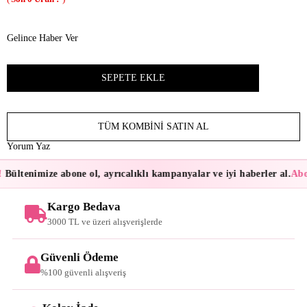
Gelince Haber Ver
TÜM KOMBINI SATIN AL
Yorum Yaz
Bültenimize abone ol, ayrıcalıklı kampanyalar ve iyi haberler al.
Abon
Kargo Bedava
3000 TL ve üzeri alışverişlerde
Güvenli Ödeme
%100 güvenli alışveriş