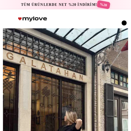
%20
TÜM ÜRÜNLERDE NET %20 İNDİRİM!