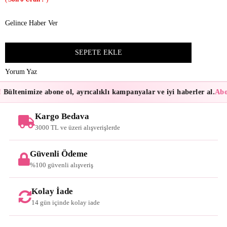
Gelince Haber Ver
Yorum Yaz
Bültenimize abone ol, ayrıcalıklı kampanyalar ve iyi haberler al.
Abon
Kargo Bedava
3000 TL ve üzeri alışverişlerde
Güvenli Ödeme
%100 güvenli alışveriş
Kolay İade
14 gün içinde kolay iade