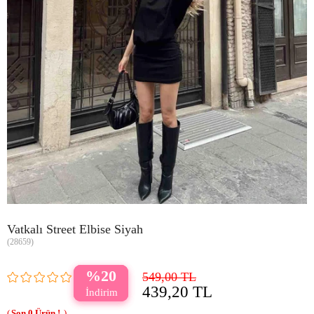
Vatkalı Street Elbise Siyah
(28659)
20
549,00 TL
439,20 TL
0