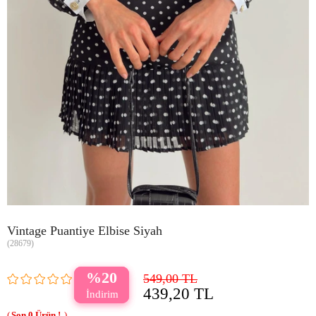
Vintage Puantiye Elbise Siyah
(28679)
20
549,00 TL
439,20 TL
0