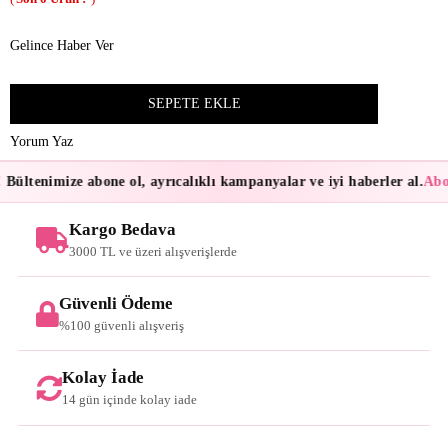
Gelince Haber Ver
Yorum Yaz
Bültenimize abone ol, ayrıcalıklı kampanyalar ve iyi haberler al.
Abon
Kargo Bedava
3000 TL ve üzeri alışverişlerde
Güvenli Ödeme
%100 güvenli alışveriş
Kolay İade
14 gün içinde kolay iade