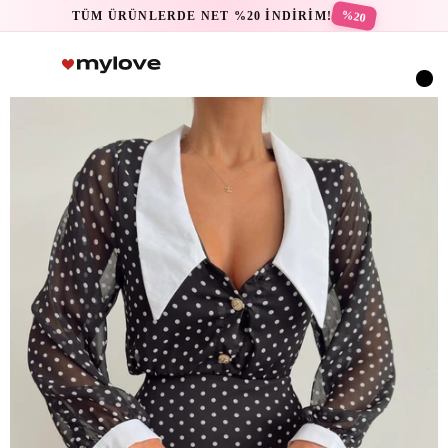
%20
TÜM ÜRÜNLERDE NET %20 İNDİRİM!