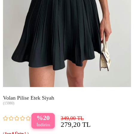
Volan Pilise Etek Siyah
(15980)
20
349,00 TL
279,20 TL
0