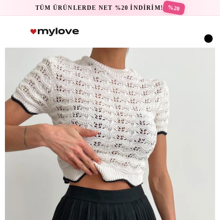
%20
TÜM ÜRÜNLERDE NET %20 İNDİRİM!