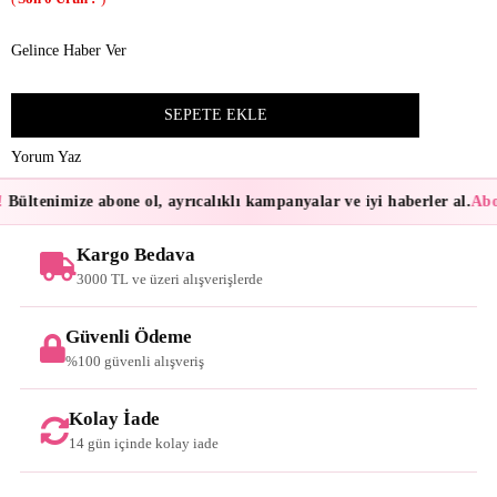
Gelince Haber Ver
Yorum Yaz
Bültenimize abone ol, ayrıcalıklı kampanyalar ve iyi haberler al.
Abon
Kargo Bedava
3000 TL ve üzeri alışverişlerde
Güvenli Ödeme
%100 güvenli alışveriş
Kolay İade
14 gün içinde kolay iade