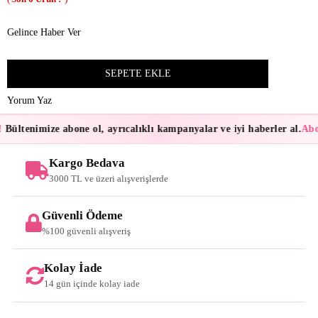
Gelince Haber Ver
Yorum Yaz
Bültenimize abone ol, ayrıcalıklı kampanyalar ve iyi haberler al.
Abon
Kargo Bedava
3000 TL ve üzeri alışverişlerde
Güvenli Ödeme
%100 güvenli alışveriş
Kolay İade
14 gün içinde kolay iade