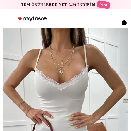
%20
TÜM ÜRÜNLERDE NET %20 İNDİRİM!