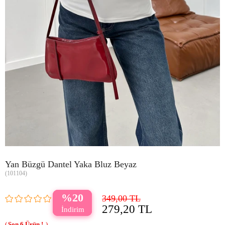
Yan Büzgü Dantel Yaka Bluz Beyaz
(101104)
20
349,00 TL
279,20 TL
6