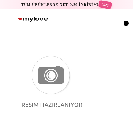
%20
TÜM ÜRÜNLERDE NET %20 İNDİRİM!