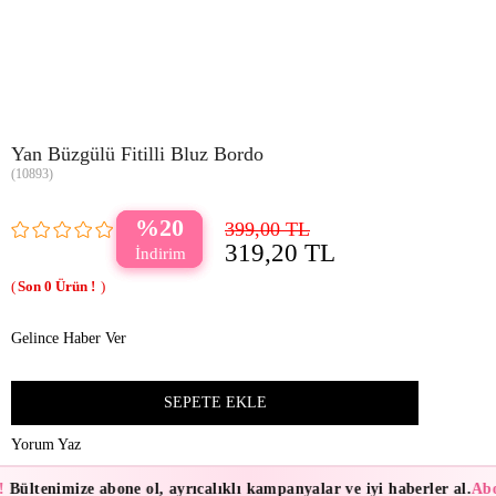
Yan Büzgülü Fitilli Bluz Bordo
(10893)
20
399,00 TL
319,20 TL
0
Gelince Haber Ver
Yorum Yaz
!
Bültenimize abone ol, ayrıcalıklı kampanyalar ve iyi haberler al.
Abo