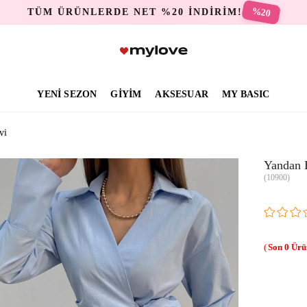
%20
TÜM ÜRÜNLERDE NET %20 İNDİRİM!
YENİ SEZON
GİYİM
AKSESUAR
MY BASIC
vi
Yandan 
(10900)
0