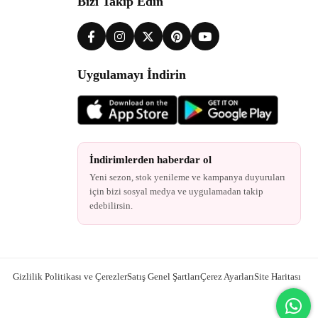
Bizi Takip Edin
Uygulamayı İndirin
İndirimlerden haberdar ol
Yeni sezon, stok yenileme ve kampanya duyuruları
için bizi sosyal medya ve uygulamadan takip
edebilirsin.
Gizlilik Politikası ve Çerezler
Satış Genel Şartları
Çerez Ayarları
Site Haritası