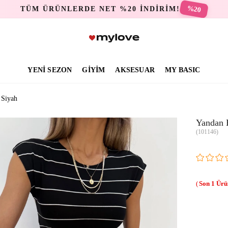
%20
TÜM ÜRÜNLERDE NET %20 İNDİRİM!
YENİ SEZON
GİYİM
AKSESUAR
MY BASIC
 Siyah
Yandan 
(101146)
1