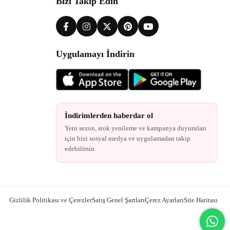
Bizi Takip Edin
Uygulamayı İndirin
İndirimlerden haberdar ol
Yeni sezon, stok yenileme ve kampanya duyuruları
için bizi sosyal medya ve uygulamadan takip
edebilirsin.
Gizlilik Politikası ve Çerezler
Satış Genel Şartları
Çerez Ayarları
Site Haritası