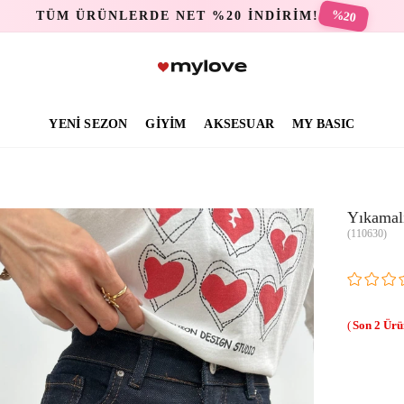
%20
TÜM ÜRÜNLERDE NET %20 İNDİRİM!
YENİ SEZON
GİYİM
AKSESUAR
MY BASIC
Yıkamalı
(110630)
2