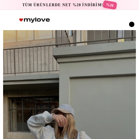
%20
TÜM ÜRÜNLERDE NET %20 İNDİRİM!