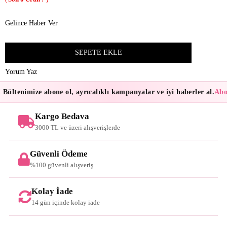
Gelince Haber Ver
Yorum Yaz
Bültenimize abone ol, ayrıcalıklı kampanyalar ve iyi haberler al.
Abon
Kargo Bedava
3000 TL ve üzeri alışverişlerde
Güvenli Ödeme
%100 güvenli alışveriş
Kolay İade
14 gün içinde kolay iade