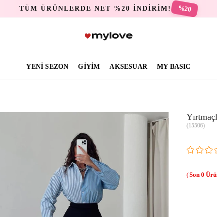
%20
TÜM ÜRÜNLERDE NET %20 İNDİRİM!
YENİ SEZON
GİYİM
AKSESUAR
MY BASIC
Yırtmaçl
(15506)
0