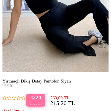
Yırtmaçlı Dikiş Detay Pantolon Siyah
(11562)
20
269,00 TL
215,20 TL
0