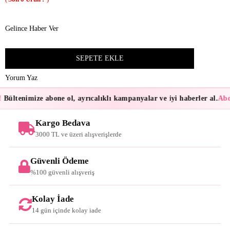
Gelince Haber Ver
Yorum Yaz
Bültenimize abone ol, ayrıcalıklı kampanyalar ve iyi haberler al.
Abon
Kargo Bedava
3000 TL ve üzeri alışverişlerde
Güvenli Ödeme
%100 güvenli alışveriş
Kolay İade
14 gün içinde kolay iade