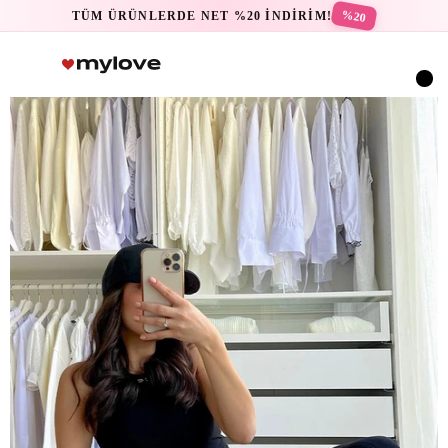
%20
TÜM ÜRÜNLERDE NET %20 İNDİRİM!