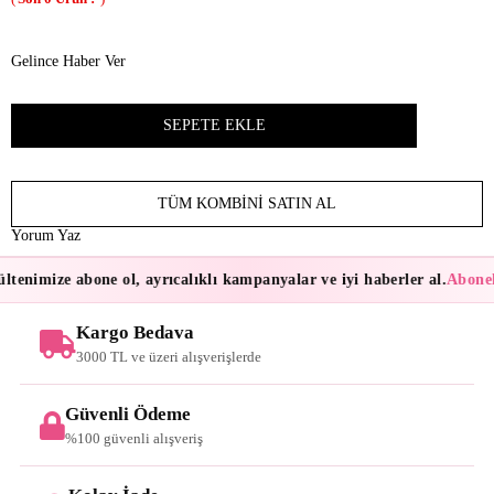
Gelince Haber Ver
TÜM KOMBINI SATIN AL
Yorum Yaz
tenimize abone ol, ayrıcalıklı kampanyalar ve iyi haberler al.
Abonele
Kargo Bedava
3000 TL ve üzeri alışverişlerde
Güvenli Ödeme
%100 güvenli alışveriş