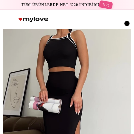
%20
TÜM ÜRÜNLERDE NET %20 İNDİRİM!