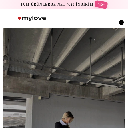
%20
TÜM ÜRÜNLERDE NET %20 İNDİRİM!