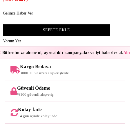
Gelince Haber Ver
Yorum Yaz
!
Bültenimize abone ol, ayrıcalıklı kampanyalar ve iyi haberler al.
Abon
Kargo Bedava
3000 TL ve üzeri alışverişlerde
Güvenli Ödeme
%100 güvenli alışveriş
Kolay İade
14 gün içinde kolay iade