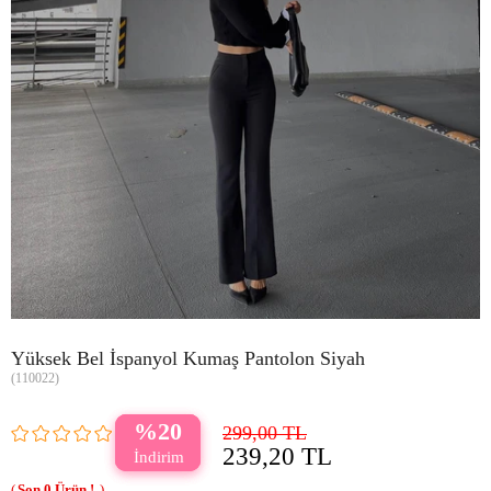
Yüksek Bel İspanyol Kumaş Pantolon Siyah
(110022)
20
299,00 TL
239,20 TL
0