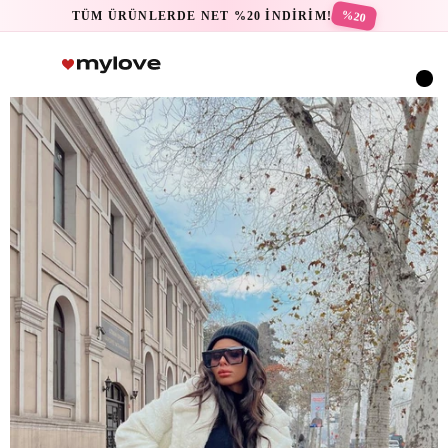
%20
TÜM ÜRÜNLERDE NET %20 İNDİRİM!