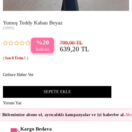
Yumoş Teddy Kaban Beyaz
(19095)
20
799,00 TL
639,20 TL
0
Gelince Haber Ver
Yorum Yaz
Bültenimize abone ol, ayrıcalıklı kampanyalar ve iyi haberler al.
Abon
Kargo Bedava