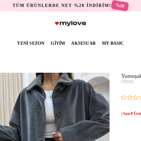
%20
TÜM ÜRÜNLERDE NET %20 İNDİRİM!
YENİ SEZON
GİYİM
AKSESUAR
MY BASIC
Yumuşak
(19143)
8