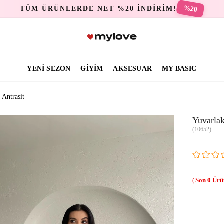
%20
TÜM ÜRÜNLERDE NET %20 İNDİRİM!
YENİ SEZON
GİYİM
AKSESUAR
MY BASIC
 Antrasit
Yuvarlak
(10652)
0