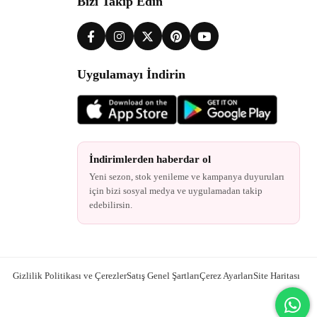
Bizi Takip Edin
Uygulamayı İndirin
İndirimlerden haberdar ol
Yeni sezon, stok yenileme ve kampanya duyuruları
için bizi sosyal medya ve uygulamadan takip
edebilirsin.
Gizlilik Politikası ve Çerezler
Satış Genel Şartları
Çerez Ayarları
Site Haritası