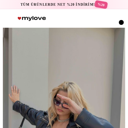
%20
TÜM ÜRÜNLERDE NET %20 İNDİRİM!