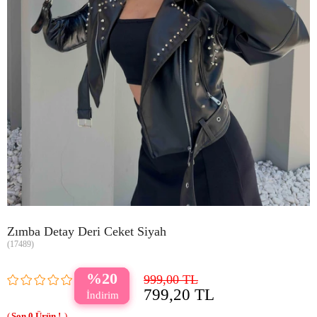
Zımba Detay Deri Ceket Siyah
(17489)
20
999,00 TL
799,20 TL
0