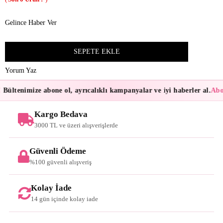
Gelince Haber Ver
Yorum Yaz
Bültenimize abone ol, ayrıcalıklı kampanyalar ve iyi haberler al.
Abon
Kargo Bedava
3000 TL ve üzeri alışverişlerde
Güvenli Ödeme
%100 güvenli alışveriş
Kolay İade
14 gün içinde kolay iade