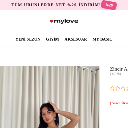
%20
TÜM ÜRÜNLERDE NET %20 İNDİRİM!
YENİ SEZON
GİYİM
AKSESUAR
MY BASIC
Zincir A
(31028)
0