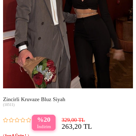
Zincirli Kruvaze Bluz Siyah
(10511)
20
329,00 TL
263,20 TL
0