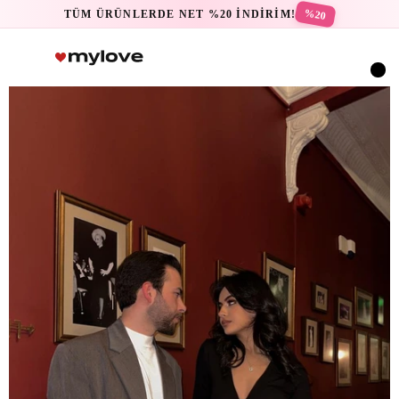
%20
TÜM ÜRÜNLERDE NET %20 İNDİRİM!