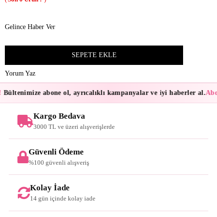
Gelince Haber Ver
Yorum Yaz
Bültenimize abone ol, ayrıcalıklı kampanyalar ve iyi haberler al.
Abon
Kargo Bedava
3000 TL ve üzeri alışverişlerde
Güvenli Ödeme
%100 güvenli alışveriş
Kolay İade
14 gün içinde kolay iade