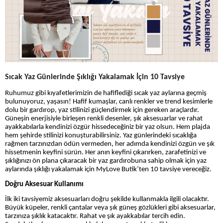
Sıcak Yaz Günlerinde Şıklığı Yakalamak İçin 10 Tavsiye
Ruhumuz gibi kıyafetlerimizin de hafiflediği sıcak yaz aylarına geçmiş
bulunuyoruz, yaşasın! Hafif kumaşlar, canlı renkler ve trend kesimlerle
dolu bir gardırop, yaz stilinizi güçlendirmek için gereken araçlardır.
Güneşin enerjisiyle birleşen renkli desenler, şık aksesuarlar ve rahat
ayakkabılarla kendinizi özgür hissedeceğiniz bir yaz olsun. Hem plajda
hem şehirde stilinizi konuşturabilirsiniz. Yaz günlerindeki sıcaklığa
rağmen tarzınızdan ödün vermeden, her adımda kendinizi özgün ve şık
hissetmenin keyfini sürün. Her anın keyfini çıkarırken, zarafetinizi ve
şıklığınızı ön plana çıkaracak bir yaz gardırobuna sahip olmak için yaz
aylarında şıklığı yakalamak için MyLove Butik’ten 10 tavsiye vereceğiz.
Doğru Aksesuar Kullanımı
İlk iki tavsiyemiz aksesuarları doğru şekilde kullanmakla ilgili olacaktır.
Büyük küpeler, renkli çantalar veya şık güneş gözlükleri gibi aksesuarlar,
tarzınıza şıklık katacaktır. Rahat ve şık ayakkabılar tercih edin.