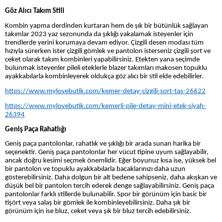
Göz Alıcı Takım Stili
Kombin yapma derdinden kurtaran hem de şık bir bütünlük sağlayan
takımlar 2023 yaz sezonunda da şıklığı yakalamak isteyenler için
trendlerde yerini korumaya devam ediyor. Çizgili desen modası tüm
hızıyla sürerken ister çizgili gömlek ve pantolon isterseniz çizgili şort ve
ceket olarak takım kombinleri yapabilirsiniz. Etekten yana seçimde
bulunmak isteyenler pileli eteklerle blazer takımları makosen topuklu
ayakkabılarla kombinleyerek oldukça göz alıcı bir stil elde edebilirler.
https://www.mylovebutik.com/kemer-detay-cizgili-sort-tas-26622
https://www.mylovebutik.com/kemerli-pile-detay-mini-etek-siyah-
26394
Geniş Paça Rahatlığı
Geniş paça pantolonlar, rahatlık ve şıklığı bir arada sunan harika bir
seçenektir. Geniş paça pantolonlar her vücut tipine uyum sağlayabilir,
ancak doğru kesimi seçmek önemlidir. Eğer boyunuz kısa ise, yüksek bel
bir pantolon ve topuklu ayakkabılarla bacaklarınızı daha uzun
gösterebilirsiniz. Daha dolgun bir alt bedene sahipseniz, daha akışkan ve
düşük bel bir pantolon tercih ederek denge sağlayabilirsiniz. Geniş paça
pantolonlar farklı stillerde bulunabilir. Spor bir görünüm için basic bir
tişört veya salaş bir gömlek ile kombinleyebilirsiniz. Daha şık bir
görünüm için ise bluz, ceket veya şık bir bluz tercih edebilirsiniz.