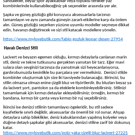
Sandaletler, beyaz spor ayakkabılar veya topuklu terlikler yaz
kombinlerinde kullanabileceğiniz şık seçenekler arasında yer alır.
Şapka ve güneş gözlüğü gibi koruyucu aksesuarlarla tarzınızı
tamamlayın ve aynı zamanda güneşin zararlı etkilerine karşı da önlem
alın. Güneş gözlüğü seçerken yüzüne uyumlu modeller seçmeye dikkat
edin, havanızı değiştirecek ve sizi stil katacak modellere yönelin.
https://www.mylovebutik.com/fabio-gozluk-leopar-desen-27954
Havalı Denizci Stili
Lacivert ve beyazın egemen olduğu, kırmızı detaylarla canlanan marin
stil, deniz ve tekne tutkusunu gerçekten yansıtan bir tarz. Eğer mavi
sulara olan sevginizi tarzınıza da yansıtmak sizi heyecanlanıyorsa,
gardırobunuzda kesinlikle bu parçalara yer vermelisiniz. Denizci stilde
kombinler oluşturmak için size iki tavsiyede bulanacağız. Birincisi, bu
stilin olmazsa olmazı enine çizgili bluz ve tişörtlerdir. Bu bluzları beyaz ya
da lacivert şort, pantolon ya da eteklerle kombinleyebilirsiniz. Stilinizi
tamamlamak için kırmızı detaylar ekleyebilirsiniz; örneğin, kırmızı bir
bandana, kırmızı bir çanta veya kırmızı bir ruj seçebilirsiniz.
İkincisi ise denizci stilinin tamamlayıcı ögeleridir, bu stil sadece
kıyafetlerle sınırlı değildir, aksesuarlar da önemli bir rol oynar. Ahşap
detaylara sahip bileklikler, deniz kabuklarından yapılmış kolyeler veya
düğme detaylı şapkalar gibi aksesuarlar, denizci stiline zarif bir dokunuş
katar.
https://www.mylovebutik.com/polo-yaka-cizgili-bluz-lacivert-27225