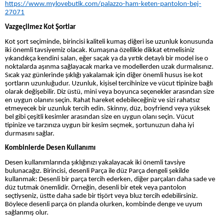
https://www.mylovebutik.com/palazzo-ham-keten-pantolon-bej-
27071
Vazgeçilmez Kot Şortlar
Kot şort seçiminde, birincisi kaliteli kumaş diğeri ise uzunluk konusunda
iki önemli tavsiyemiz olacak. Kumaşına özellikle dikkat etmelisiniz
yıkandıkça kendini salan, eğer saçak ya da yırtık detaylı bir model ise o
noktalarda aşınma sağlayacak marka ve modellerden uzak durmalısınız.
Sıcak yaz günlerinde şıklığı yakalamak için diğer önemli husus ise kot
şortların uzunluğudur. Uzunluk, kişisel tercihinize ve vücut tipinize bağlı
olarak değişebilir. Diz üstü, mini veya boyunca seçenekler arasından size
en uygun olanını seçin. Rahat hareket edebileceğiniz ve sizi rahatsız
etmeyecek bir uzunluk tercih edin. Skinny, düz, boyfriend veya yüksek
bel gibi çeşitli kesimler arasından size en uygun olanı seçin. Vücut
tipinize ve tarzınıza uygun bir kesim seçmek, şortunuzun daha iyi
durmasını sağlar.
Kombinlerde Desen Kullanımı
Desen kullanımlarında şıklığınızı yakalayacak iki önemli tavsiye
bulunacağız. Birincisi, desenli Parça ile düz Parça dengeli şekilde
kullanmak: Desenli bir parça tercih ederken, diğer parçaları daha sade ve
düz tutmak önemlidir. Örneğin, desenli bir etek veya pantolon
seçtiyseniz, üstte daha sade bir tişört veya bluz tercih edebilirsiniz.
Böylece desenli parça ön planda olurken, kombinde denge ve uyum
sağlanmış olur.