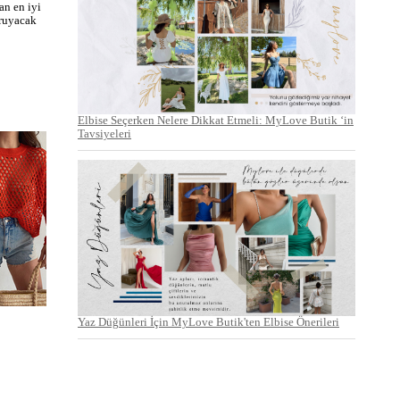
an en iyi
oruyacak
Elbise Seçerken Nelere Dikkat Etmeli: MyLove Butik ‘in
Tavsiyeleri
Yaz Düğünleri İçin MyLove Butik'ten Elbise Önerileri