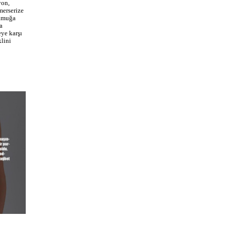
yon,
merserize
pamuğa
a
eye karşı
lini