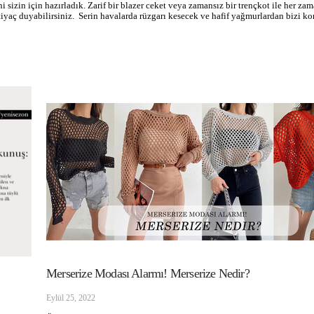
 sizin için hazırladık. Zarif bir blazer ceket veya zamansız bir trençkot ile her zam
htiyaç duyabilirsiniz. Serin havalarda rüzgarı kesecek ve hafif yağmurlardan bizi k
Merserize Modası Alarmı! Merserize Nedir?
Eylül 25, 2022