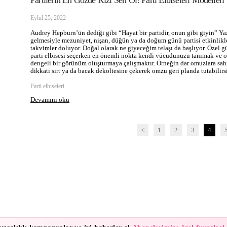
Partilerin En Gözde Kızı Sen Ol! Parti Elbiseleri Modelleri
Eylül 25, 2022
Audrey Hepburn’ün dediği gibi “Hayat bir partidir, onun gibi giyin” Ya
gelmesiyle mezuniyet, nişan, düğün ya da doğum günü partisi etkinlikl
takvimler doluyor. Doğal olarak ne giyeceğim telaşı da başlıyor. Özel g
parti elbisesi seçerken en önemli nokta kendi vücudunuzu tanımak ve 
dengeli bir görünüm oluşturmaya çalışmaktır. Örneğin dar omuzlara sah
dikkati sırt ya da bacak dekoltesine çekerek omzu geri planda tutabilirs
Parti elbiseleri
Devamını oku
<
1
2
3
4