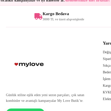
lıklı kampanyalar ve iyi haberler al.
Abonelerimize özel fırsatlar!
Bült
Kargo Bedava
3000 TL ve üzeri alışverişlerde
Yar
Değiş
Sipar
Sıkça
Beden
İşlem
Kargo
KVKK
Günlük stiline eşlik eden yeni sezon parçaları, çok satan
Elekt
kombinler ve avantajlı kampanyalar My Love Butik’te.