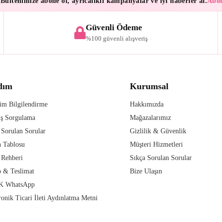
enimize abone ol, ayrıcalıklı kampanyalar ve iyi haberler al.
Aboneler
Güvenli Ödeme
%100 güvenli alışveriş
dım
Kurumsal
im Bilgilendirme
Hakkımızda
iş Sorgulama
Mağazalarımız
 Sorulan Sorular
Gizlilik & Güvenlik
 Tablosu
Müşteri Hizmetleri
 Rehberi
Sıkça Sorulan Sorular
 & Teslimat
Bize Ulaşın
 WhatsApp
ronik Ticari İleti Aydınlatma Metni