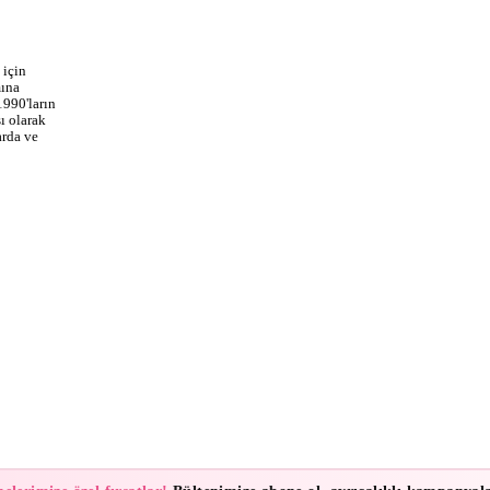
 için
mına
1990'ların
ı olarak
arda ve