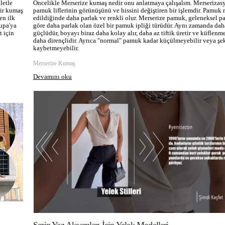
letle
Öncelikle Merserize kumaş nedir onu anlatmaya çalışalım. Merserizas
bir kumaş
pamuk liflerinin görünüşünü ve hissini değiştiren bir işlemdir. Pamuk 
en ilk
edildiğinde daha parlak ve renkli olur. Merserize pamuk, geleneksel 
upa'ya
göre daha parlak olan özel bir pamuk ipliği türüdür. Aynı zamanda dah
t için
güçlüdür, boyayı biraz daha kolay alır, daha az tiftik üretir ve küflenm
daha dirençlidir. Ayrıca "normal" pamuk kadar küçülmeyebilir veya şek
kaybetmeyebilir.
Merserize Kumaş
Devamını oku