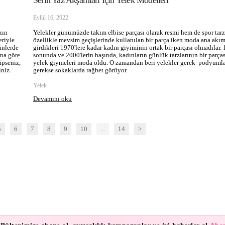
Serin Yaz Akşamları İçin Yelek Modelleri
Eylül 16, 2022
zın
Yelekler günümüzde takım elbise parçası olarak resmi hem de spor tarz
eriyle
özellikle mevsim geçişlerinde kullanılan bir parça iken moda ana akı
ünlerde
girdikleri 1970'lere kadar kadın giyiminin ortak bir parçası olmadılar. 
ona göre
sonunda ve 2000'lerin başında, kadınların günlük tarzlarının bir parças
ipseniz,
yelek giymeleri moda oldu. O zamandan beri yelekler gerek podyuml
iniz.
gerekse sokaklarda rağbet görüyor.
Yelek
Devamını oku
5
6
7
8
9
10
...
14
>