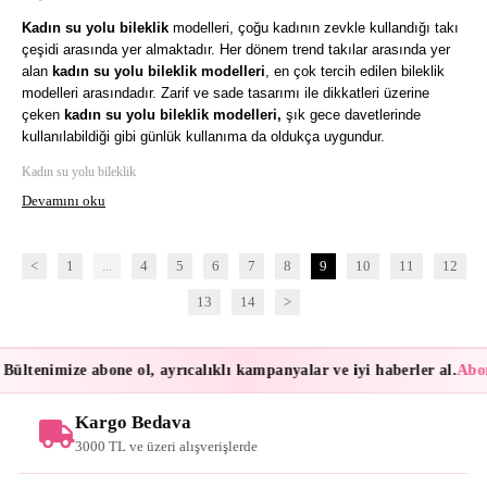
Kadın su yolu bileklik
 modelleri, çoğu kadının zevkle kullandığı takı 
çeşidi arasında yer almaktadır. Her dönem trend takılar arasında yer 
alan 
kadın su yolu bileklik modelleri
, en çok tercih edilen bileklik 
modelleri arasındadır. Zarif ve sade tasarımı ile dikkatleri üzerine 
çeken 
kadın
su yolu bileklik modelleri,
 şık gece davetlerinde 
kullanılabildiği gibi günlük kullanıma da oldukça uygundur. 
Kadın su yolu bileklik
Devamını oku
<
1
...
4
5
6
7
8
9
10
11
12
13
14
>
ültenimize abone ol, ayrıcalıklı kampanyalar ve iyi haberler al.
Abone
Kargo Bedava
3000 TL ve üzeri alışverişlerde